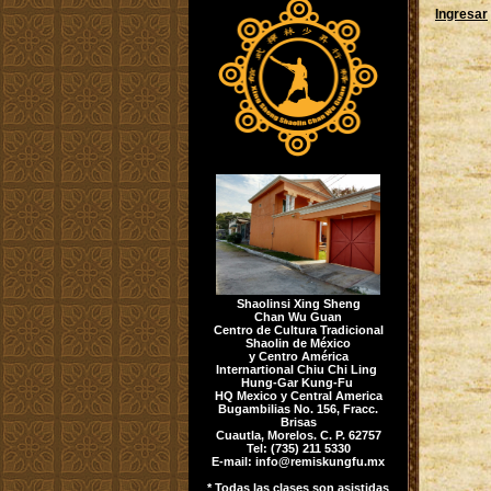
Ingresar
Shaolinsi Xing Sheng
Chan Wu Guan
Centro de Cultura Tradicional
Shaolin de México
y Centro América
Internartional Chiu Chi Ling
Hung-Gar Kung-Fu
HQ Mexico y Central America
Bugambilias No. 156, Fracc.
Brisas
Cuautla, Morelos. C. P. 62757
Tel: (735) 211 5330
E-mail:
info@remiskungfu.mx
* Todas las clases son asistidas