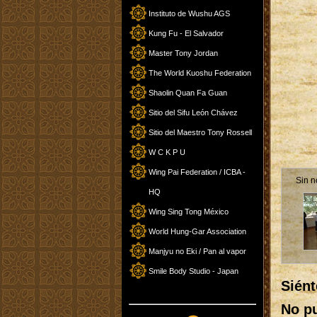
Instituto de Wushu AGS
Kung Fu - El Salvador
Master Tony Jordan
The World Kuoshu Federation
Shaolin Quan Fa Guan
Sitio del Sifu León Chávez
Sitio del Maestro Tony Rossell
W C K P U
Wing Pai Federation / ICBA -
Sin 
HQ
Wing Sing Tong México
World Hung-Gar Association
Manjyu no Eki / Pan al vapor
Smile Body Studio - Japan
Siént
No pu