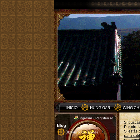
INICIO
HUNG GAR
WING C
Ingresar
-
Registrarse
Si busca
Blog
Por otro 
Si estás
Últimas publicaciones
para sub