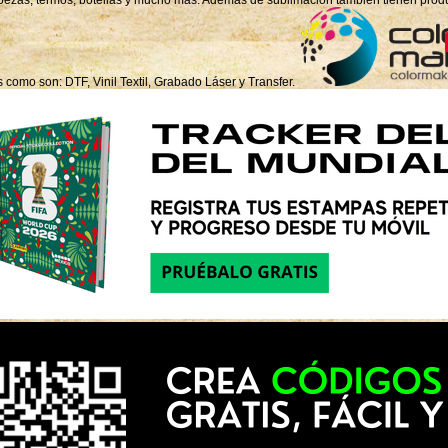
ezas, termos, botellas y mucho más. Además de sublimación también tienen produc
como son: DTF, Vinil Textil, Grabado Láser y Transfer.