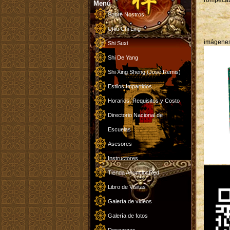
rompecab
Menú
Sobre Nostros
Chiu Chi Ling
imágenes 
Shi Suxi
Shi De Yang
Shi Xing Sheng (José Remis)
Estilos Impartidos
Horarios, Requisitos y Costo
Directorio Nacional de
Escuelas
Asesores
Instructores
Tienda AnunciosRed
Libro de Visitas
Galería de videos
Galería de fotos