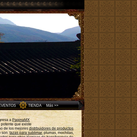
 EVENTOS
TIENDA
Más >>
gresa a
PaginaMX
potente que existe
no de los mejores
distrbuidores de productos
o son:
tazas para sublimar
, plumas, mochilas,