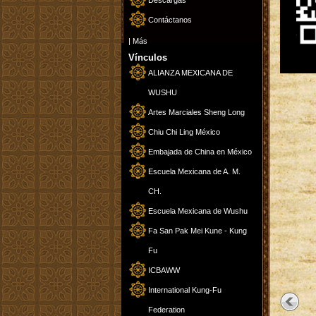
Descargas
Contáctanos
|
Más
Vínculos
ALIANZA MEXICANA DE
WUSHU
Artes Marciales Sheng Long
Chiu Chi Ling México
Embajada de China en México
Escuela Mexicana de A. M.
CH.
Escuela Mexicana de Wushu
Fa San Pak Mei Kune - Kung
Fu
ICBAWW
International Kung-Fu
Federation