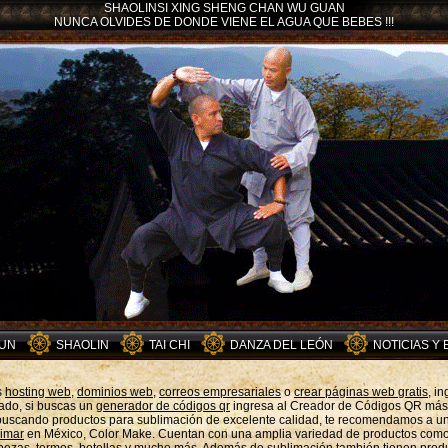
SHAOLINSI XING SHENG CHAN WU GUAN
NUNCA OLVIDES DE DONDE VIENE EL AGUA QUE BEBES !!!
HUN
SHAOLIN
TAI CHI
DANZA DEL LEÓN
NOTICIAS Y
s
hosting web,
dominios web,
correos empresariales
o
crear páginas web gratis,
in
lado, si buscas un
generador de códigos qr
ingresa al Creador de Códigos QR más 
 buscando productos para sublimación de excelente calidad, te recomendamos a u
limar
en México, Color Make. Cuentan con una amplia variedad de productos com