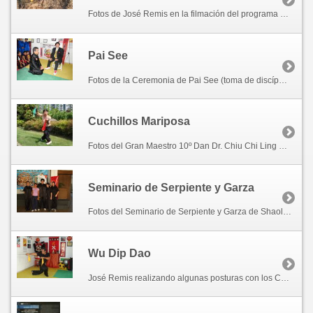
Fotos de José Remis en la filmación del programa de televisión "Fuera de Ruta" del Canal 22 (Infinito) de Argentina en las locaciones de los cerros de Tlayacapan en en año 2005.
Pai See
Fotos de la Ceremonia de Pai See (toma de discípulo), por el Gran Maestro 10º Dan Dr. Chiu Chi Ling en su cuarta visita a México.
Cuchillos Mariposa
Fotos del Gran Maestro 10º Dan Dr. Chiu Chi Ling mostrando el uso de los cuchillos mariposa para el libro de armas del Hung Gar que está editando el Maestro Tonny Rossell en Andorra.
Seminario de Serpiente y Garza
Fotos del Seminario de Serpiente y Garza de Shaolin del Sur, impartido por José Remis discípulo y único representante en México del Gran Maestro 10º Dan Dr. Chiu Chi Ling. Hotel SPA Villasor salón los Cántaros, Cuautla, Morelos. Agosto 14 y 15, 2010.
Wu Dip Dao
José Remis realizando algunas posturas con los Cuchillos Mariposa "Wu Dip Dao", en su Kwoon.