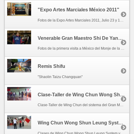
"Expo Artes Marciales México 2011"
Fotos de la Expo Artes Marciales 2011, Julio 23 y 14. Expo Reforma Ciudad de México.
Venerable Gran Maestro Shi De Yang en México 2011.
Fotos de la primera visita a México del Monje de la 31ª generación del Templo Shaolin de Songshan, Venerable Gran Maestro Shi De Yang. Octubre 17 al 31, 2011.
Remis Shifu
"Shaolin Taizu Changquan"
Clase-Taller de Wing Chun Wong Shun Leung System.
Clase-Taller de Wing Chun del sistema del Gran Maestro Wong Shun Leung, impartido por Instructor Erik Olesen de Dinamarca e introductor del Wing Chun Wong Shun Leung System y Weapons Combat System en México. La clase-taller se llevó acabo en las instalaciones de la escuela Dharma Kung Fu en Cuernavaca, Morelos.
Wing Chun Wong Shun Leung System.
Clases de Wing Chun Wong Shun Leung System y Weapons Combat System en Remis Shaolin Chan Wu Guan, por el Instructor Erik Olesen de Dinamarca.