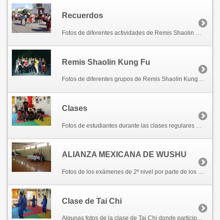
Recuerdos
Fotos de diferentes actividades de Remis Shaolin Kung Fu.
Remis Shaolin Kung Fu
Fotos de diferentes grupos de Remis Shaolin Kung Fu
Clases
Fotos de estudiantes durante las clases regulares en Remis Shaolin Kung Fu / Chiu Chi Ling México.
ALIANZA MEXICANA DE WUSHU
Fotos de los exámenes de 2º nivel por parte de los alimnos de la ALIANZA MEXICANA DE WUSHU que dirige el Prof. Jorge Roldan en la ciudad de Méxcio, D. F. Abril 25, 2010.
Clase de Tai Chi
Algunas fotos de la clase de Tai Chi donde participan las alumnas Yolanda Zárate, Margarita Garza y Lupita Vázquez.