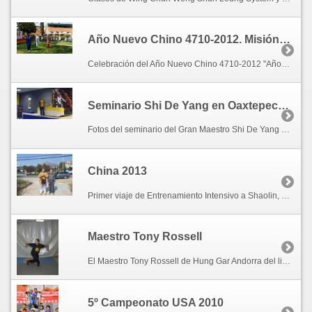
Año Nuevo Chino 4710-2012. Misión del Sol
Celebración del Año Nuevo Chino 4710-2012 "Año del Dragón de Agua", en Misión del Sol. Domingo 22 de Enero, 2012. Cuernavaca, Morelos.
Seminario Shi De Yang en Oaxtepec, Morelos.
Fotos del seminario del Gran Maestro Shi De Yang en Oaxtepec, Morelos. Octubre 2011.
China 2013
Primer viaje de Entrenamiento Intensivo a Shaolin, Henan; China.
Maestro Tony Rossell
El Maestro Tony Rossell de Hung Gar Andorra del linaje Tang Fong posando con las playeras de Remis Shaolin Kung Fu en su Kwoon de Andorra.
5º Campeonato USA 2010