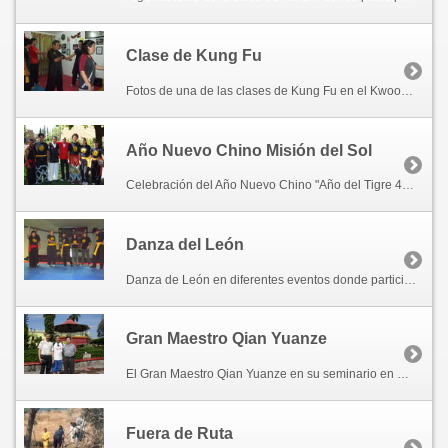
Clase de Kung Fu
Fotos de una de las clases de Kung Fu en el Kwoon de Cuautla.
Año Nuevo Chino Misión del Sol
Celebración del Año Nuevo Chino "Año del Tigre 4708" en el Hotel SPA Misión del Sol en Jiutepec, Morelos. El 28 de Febrero del 2010.
Danza del León
Danza de León en diferentes eventos donde participamos.
Gran Maestro Qian Yuanze
El Gran Maestro Qian Yuanze en su seminario en Cuautla por invitación de José Remis y con el apoyo del Gran Maestro Francisco Valles Quintana discípulo del Gran Maestro Qian. Marzo 2006.
Fuera de Ruta