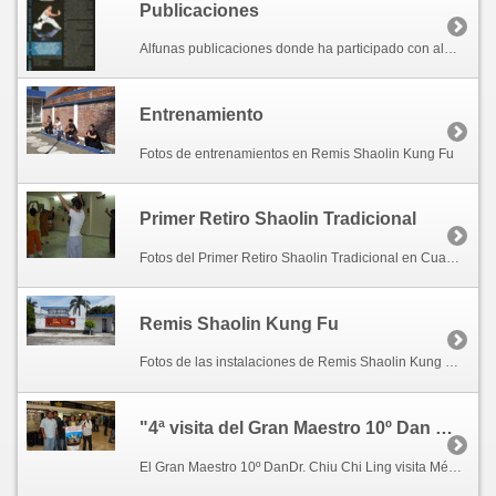
Publicaciones
Alfunas publicaciones donde ha participado con algunos artículos José Remis.
Entrenamiento
Fotos de entrenamientos en Remis Shaolin Kung Fu
Primer Retiro Shaolin Tradicional
Fotos del Primer Retiro Shaolin Tradicional en Cuautla, Morelos. Enero 7, 8 y 9, 2011.
Remis Shaolin Kung Fu
Fotos de las instalaciones de Remis Shaolin Kung Fu en la ciudad de Cuautla, Morelos.
"4ª visita del Gran Maestro 10º Dan Dr. Chiu Chi Ling a México"
El Gran Maestro 10º DanDr. Chiu Chi Ling visita México por cuarta ocación para ofrece su seminario de Gong Gee Fook Fu Kuen y aplicación de las técnicas de Hung Ga para la defensa personal.