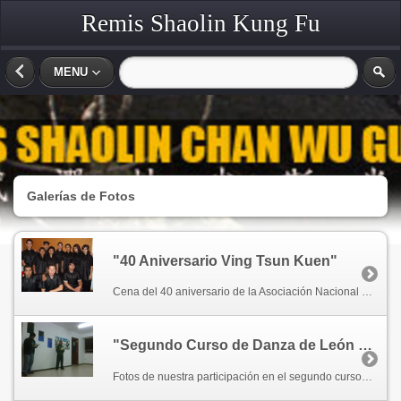
Remis Shaolin Kung Fu
MENU
Galerías de Fotos
"40 Aniversario Ving Tsun Kuen"
Cena del 40 aniversario de la Asociación Nacional Ho Hok y Ving Tsun Kuen, del Gran Maestro Abraham Gandhi Yuaza. México, D. F. Agosto 28, 2010.
"Segundo Curso de Danza de León Estilo Hok-San (He-Shan)"
Fotos de nuestra participación en el segundo curso de Danza de león estilo Hok-San, impartido pòr el Maestro Juan Carlos Guerrero Robles en la ciudad de México. Marzo 23, 24 y 25, 2012.